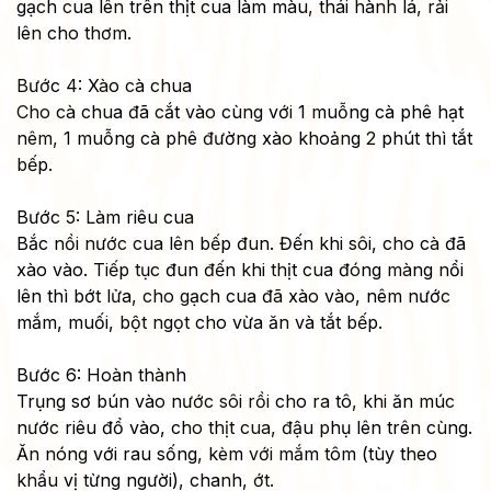
gạch cua lên trên thịt cua làm màu, thái hành lá, rải
lên cho thơm.
Bước 4: Xào cà chua
Cho cà chua đã cắt vào cùng với 1 muỗng cà phê hạt
nêm, 1 muỗng cà phê đường xào khoảng 2 phút thì tắt
bếp.
Bước 5: Làm riêu cua
Bắc nồi nước cua lên bếp đun. Đến khi sôi, cho cà đã
xào vào. Tiếp tục đun đến khi thịt cua đóng màng nổi
lên thì bớt lửa, cho gạch cua đã xào vào, nêm nước
mắm, muối, bột ngọt cho vừa ăn và tắt bếp.
Bước 6: Hoàn thành
Trụng sơ bún vào nước sôi rồi cho ra tô, khi ăn múc
nước riêu đổ vào, cho thịt cua, đậu phụ lên trên cùng.
Ăn nóng với rau sống, kèm với mắm tôm (tùy theo
khẩu vị từng người), chanh, ớt.