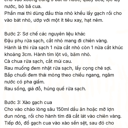
nước, bỏ bã cua.
Phần mai thì dùng đầu thìa nhỏ khều lấy gạch rồi cho
vào bát nhỏ, ướp với một ít tiêu xay, hạt nêm.
Bước 2: Sơ chế các nguyên liệu khác
Đậu phụ rửa sạch, cắt nhỏ mang đi chiên vàng.
Hành lá thì rửa sạch 1 nửa cắt nhỏ còn 1 nửa cắt khúc
khoảng 3cm. Hành tím lột vỏ, băm nhỏ.
Cà chua rửa sạch, cắt múi cau.
Rau muống đem nhặt rửa sạch, lấy cọng chẻ sợi.
Bắp chuối đem thái mỏng theo chiều ngang, ngâm
nước có pha giấm.
Rau sống, giá đỗ, húng quế rửa sạch.
Bước 3: Xào gạch cua
Cho vào chảo lòng sâu 150ml dầu ăn hoặc mỡ lợn
đun nóng, rồi cho hành tím đã cắt lát vào chiên vàng.
Tiếp đó, đổ gạch cua vào xào sền sệt, sau đó cho