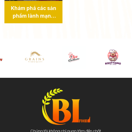
Khám phá các sản
phẩm lành mạnh
của Bông Lúa Food
tại Lễ Hội Sâm,
Hương Liệu & Dược
Liệu TP.HCM 2024.
Chúng tôi không chỉ quan tâm đến chất