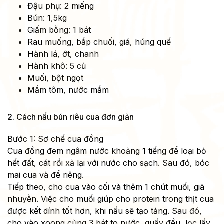
Đậu phụ: 2 miếng
Bún: 1,5kg
Giấm bỗng: 1 bát
Rau muống, bắp chuối, giá, húng quế
Hành lá, ớt, chanh
Hành khô: 5 củ
Muối, bột ngọt
Mắm tôm, nước mắm
2. Cách nấu bún riêu cua đơn giản
Bước 1: Sơ chế cua đồng
Cua đồng đem ngâm nước khoảng 1 tiếng để loại bỏ
hết đất, cát rồi xả lại với nước cho sạch. Sau đó, bóc
mai cua và để riêng.
Tiếp theo, cho cua vào cối và thêm 1 chút muối, giã
nhuyễn. Việc cho muối giúp cho protein trong thịt cua
được kết dính tốt hơn, khi nấu sẽ tạo tảng. Sau đó,
cho vào xoong cùng 3 bát to nước, quấy đều, lọc lấy