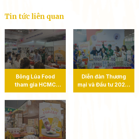
Tin tức liên quan
Bông Lúa Food
Diễn đàn Thương
tham gia HCMC
mại và Đầu tư 2024:
Foodex 2025 Nâng
Bông Lúa Food đẩy
cao vị thế thực
mạnh xuất khẩu sản
phẩm tiện lợi Việt
phẩm sang thị
trường quốc tế.