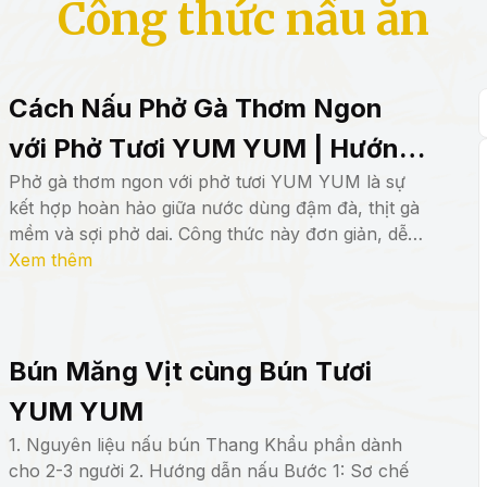
Công thức nấu ăn
Cách Nấu Phở Gà Thơm Ngon
với Phở Tươi YUM YUM | Hướng
Phở gà thơm ngon với phở tươi YUM YUM là sự
Dẫn Phở Gà Chuẩn Vị Việt
kết hợp hoàn hảo giữa nước dùng đậm đà, thịt gà
mềm và sợi phở dai. Công thức này đơn giản, dễ
thực hiện, mang đến cho bạn một bữa ăn trọn vị,
Xem thêm
đậm chất Việt Nam, phù hợp cho cả gia đình.
Bún Măng Vịt cùng Bún Tươi
YUM YUM
1. Nguyên liệu nấu bún Thang Khẩu phần dành
cho 2-3 người 2. Hướng dẫn nấu Bước 1: Sơ chế