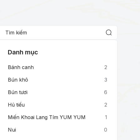
Danh mục
Bánh canh
2
Bún khô
3
Bún tươi
6
Hủ tiếu
2
Miến Khoai Lang Tím YUM YUM
1
Nui
0