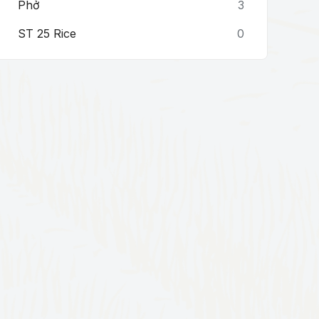
Phở
3
ST 25 Rice
0