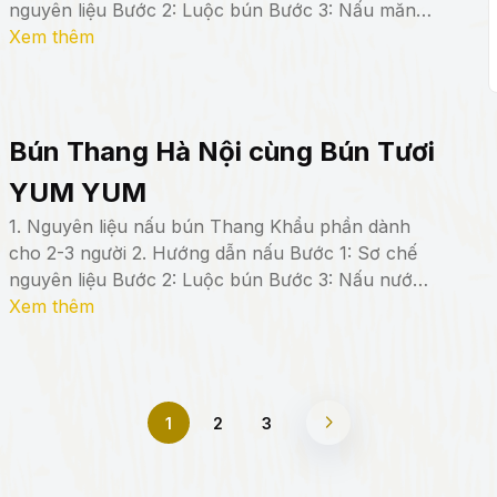
nguyên liệu Bước 2: Luộc bún Bước 3: Nấu măng
Bước 4: Nấu nước dùng Bước 5: Hoàn thiện món
Xem thêm
ăn Lưu ý: Thành phẩm Món bún măng vịt tạo
nên sự hòa quyện tuyệt […]
Bún Thang Hà Nội cùng Bún Tươi
YUM YUM
1. Nguyên liệu nấu bún Thang Khẩu phần dành
cho 2-3 người 2. Hướng dẫn nấu Bước 1: Sơ chế
nguyên liệu Bước 2: Luộc bún Bước 3: Nấu nước
dùng Bước 4: Làm chả trứng: Bước 5: Hoàn thiện
Xem thêm
món ăn Lưu ý: Thành phẩm Bún Thang Hà Nội
chắc chắn sẽ chinh phục […]
1
2
3