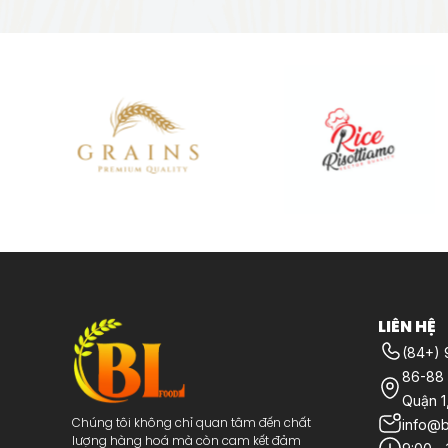
LIÊN HỆ
(84+)
86-88 
Quận 
info@b
Chúng tôi không chỉ quan tâm đến chất
lượng hàng hoá mà còn cam kết đảm